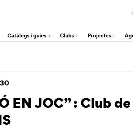
Catàlegs i guies
Clubs
Projectes
Ag
:30
 EN JOC” : Club de 
NS