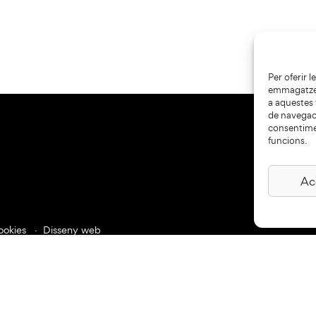
Per oferir 
emmagatzema
a aquestes
de navegaci
consentime
funcions.
Ac
ookies
Disseny web