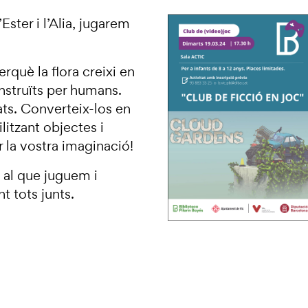
Ester i l’Alia, jugarem
rquè la flora creixi en
nstruïts per humans.
ats. Converteix-los en
litzant objectes i
 la vostra imaginació!
 al que juguem i
 tots junts.