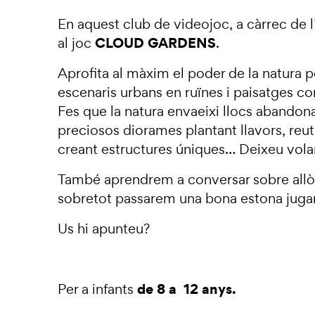
En aquest club de videojoc, a càrrec de l’
CLOUD GARDENS
al joc
.
Aprofita al màxim el poder de la natura pe
escenaris urbans en ruïnes i paisatges co
Fes que la natura envaeixi llocs abandon
preciosos diorames plantant llavors, reuti
creant estructures úniques… Deixeu volar
També aprendrem a conversar sobre allò
sobretot passarem una bona estona jugant
Us hi apunteu?
de 8 a 12 anys.
Per a infants