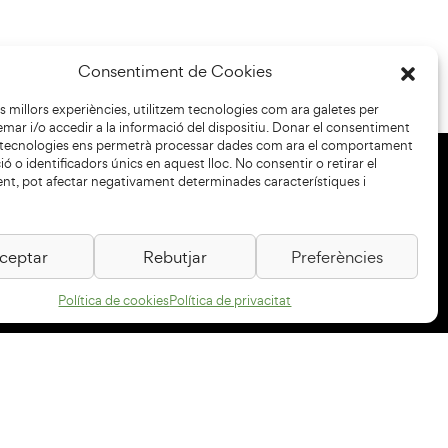
Consentiment de Cookies
les millors experiències, utilitzem tecnologies com ara galetes per
r i/o accedir a la informació del dispositiu. Donar el consentiment
 tecnologies ens permetrà processar dades com ara el comportament
ó o identificadors únics en aquest lloc. No consentir o retirar el
nt, pot afectar negativament determinades característiques i
+34 93 883 33 25
Col·laboradors:
ceptar
Rebutjar
Preferències
Política de cookies
Política de privacitat
Subscriu-te al newsletter