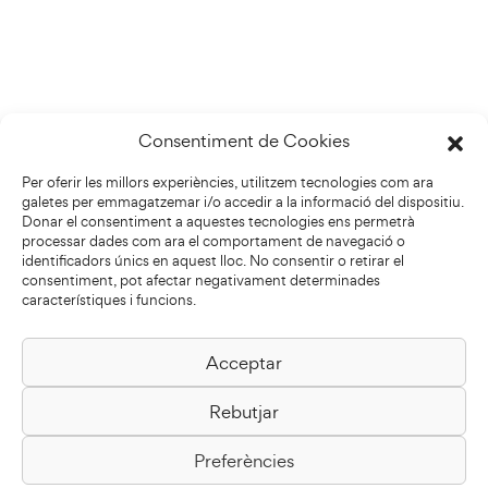
Consentiment de Cookies
Per oferir les millors experiències, utilitzem tecnologies com ara
galetes per emmagatzemar i/o accedir a la informació del dispositiu.
Donar el consentiment a aquestes tecnologies ens permetrà
processar dades com ara el comportament de navegació o
identificadors únics en aquest lloc. No consentir o retirar el
consentiment, pot afectar negativament determinades
característiques i funcions.
Acceptar
Biblioteca Pilarin Bayés
Rebutjar
Passeig de la Generalitat, 1
08500 Vic
Preferències
Com arribar