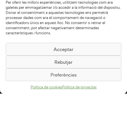
Per oferir les millors experiències, utilitzem tecnologies com ara
galetes per emmagatzemar i/o accedir a la informació del dispositiu.
Donar el consentiment a aquestes tecnologies ens permetrà
processar dades com ara el comportament de navegació o
identificadors únics en aquest lloc. No consentir o retirar el
consentiment, pot afectar negativament determinades
característiques i funcions.
Acceptar
Biblioteca Pilarin Bayés
Rebutjar
Passeig de la Generalitat, 1
08500 Vic
Preferències
Com arribar
Política de cookies
Política de privacitat
Avís legal
Política de privacitat
Política de cookies
Disseny web
+34 93 883 33 25