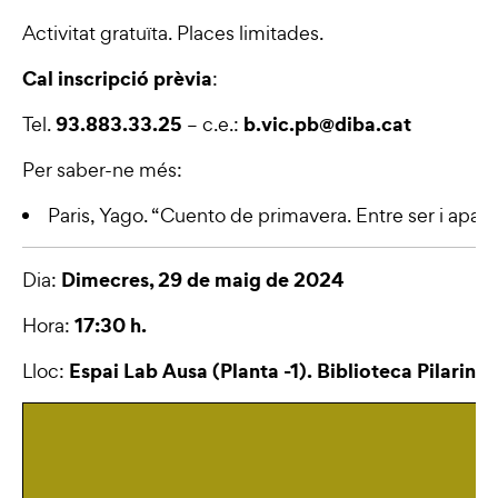
Activitat gratuïta. Places limitades.
Cal inscripció prèvia
:
93.883.33.25
b.vic.pb@diba.cat
Tel.
– c.e.:
Per saber-ne més:
Paris, Yago.
“Cuento de primavera. Entre ser i apare
Dimecres, 29 de maig de 2024
Dia:
17:30 h.
Hora:
Espai Lab Ausa (Planta -1). Biblioteca Pilarin B
Lloc: