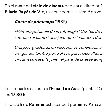
cicle de cinema
Éri
En el marc del
dedicat al director
Pilarin Bayés de Vic
, us convidem a la sessió on veurem
Conte du printemps
(1989)
«Primera pel·lícula de la tetralogia “Contes de le
setmana al camp i una jove que s’enamora del par
Una jove graduada en Filosofia és convidada a p
amiga, qui també porta al seu pare, que alhora v
circumstàncies, la jove i el pare de la seva amiga
Espai Lab Ausa
Les trobades es faran a l’
(planta -1) qu
17:30 h.
les
Éric Rohmer
Enric Arissa
El
Cicle
està conduït per