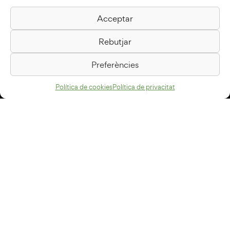
Acceptar
Biblioteca Pilarin Bayés
Rebutjar
Passeig de la Generalitat, 1
08500 Vic
Preferències
Com arribar
Política de cookies
Política de privacitat
Avís legal
Política de privacitat
Política de cookies
Disseny web
+34 93 883 33 25
Col·laboradors:
Subscriu-te al newsletter