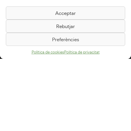
Acceptar
Biblioteca Pilarin Bayés
Rebutjar
Passeig de la Generalitat, 1
08500 Vic
Preferències
Com arribar
Política de cookies
Política de privacitat
Avís legal
Política de privacitat
Política de cookies
Disseny web
+34 93 883 33 25
Col·laboradors: