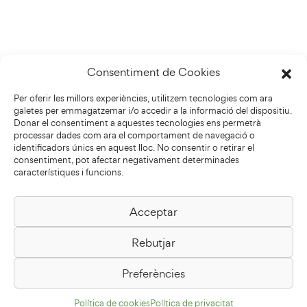
Consentiment de Cookies
Per oferir les millors experiències, utilitzem tecnologies com ara
galetes per emmagatzemar i/o accedir a la informació del dispositiu.
Donar el consentiment a aquestes tecnologies ens permetrà
processar dades com ara el comportament de navegació o
identificadors únics en aquest lloc. No consentir o retirar el
consentiment, pot afectar negativament determinades
característiques i funcions.
Acceptar
Biblioteca Pilarin Bayés
Rebutjar
Passeig de la Generalitat, 1
08500 Vic
Preferències
Com arribar
Política de cookies
Política de privacitat