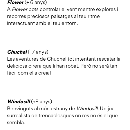
Flower
(+ 6 anys)
A
Flower
pots controlar el vent mentre explores i
recorres preciosos paisatges al teu ritme
interactuant amb el teu entorn.
Chuchel
(+7 anys)
Les aventures de Chuchel tot intentant rescatar la
deliciosa cirera que li han robat. Però no serà tan
fàcil com ella creia!
Windosill
(+8 anys)
Benvinguts al món estrany de
Windosill.
Un joc
surrealista de trencaclosques on res no és el que
sembla.