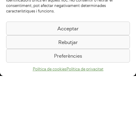
identificadors únics en aquest lloc. No consentir o retirar el
consentiment, pot afectar negativament determinades
característiques i funcions.
Acceptar
Biblioteca Pilarin Bayés
Rebutjar
Passeig de la Generalitat, 1
08500 Vic
Preferències
Com arribar
Política de cookies
Política de privacitat
Avís legal
Política de privacitat
Política de cookies
Disseny web
+34 93 883 33 25
Col·laboradors: