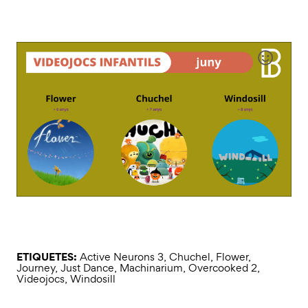
ETIQUETES:
Active Neurons 3
,
Chuchel
,
Flower
,
Journey
,
Just Dance
,
Machinarium
,
Overcooked 2
,
Videojocs
,
Windosill