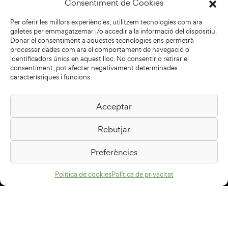
Consentiment de Cookies
Per oferir les millors experiències, utilitzem tecnologies com ara
galetes per emmagatzemar i/o accedir a la informació del dispositiu.
Donar el consentiment a aquestes tecnologies ens permetrà
processar dades com ara el comportament de navegació o
identificadors únics en aquest lloc. No consentir o retirar el
consentiment, pot afectar negativament determinades
característiques i funcions.
Acceptar
Biblioteca Pilarin Bayés
Rebutjar
Passeig de la Generalitat, 1
08500 Vic
Preferències
Com arribar
Política de cookies
Política de privacitat
Avís legal
Política de privacitat
Política de cookies
Disseny web