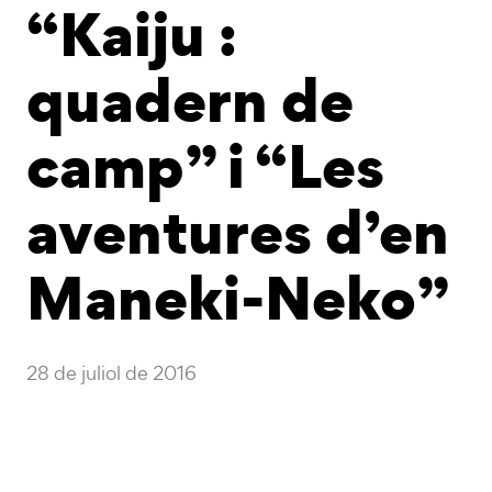
“Kaiju :
quadern de
camp” i “Les
aventures d’en
Maneki-Neko”
28 de juliol de 2016