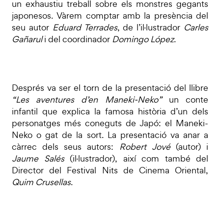
un exhaustiu treball sobre els monstres gegants
japonesos. Vàrem comptar amb la presència del
seu autor
Eduard Terrades
, de l’il·lustrador
Carles
Gañarul
i del coordinador
Domingo López
.
Després va ser el torn de la presentació del llibre
“Les aventures d’en Maneki-Neko”
un conte
infantil que explica la famosa història d’un dels
personatges més coneguts de Japó: el Maneki-
Neko o gat de la sort. La presentació va anar a
càrrec dels seus autors:
Robert
Jové
(autor) i
Jaume Salés
(il·lustrador), així com també del
Director del Festival Nits de Cinema Oriental,
Quim Crusellas
.