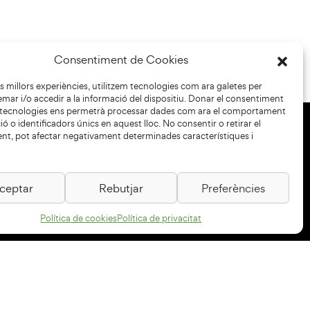
Consentiment de Cookies
les millors experiències, utilitzem tecnologies com ara galetes per
r i/o accedir a la informació del dispositiu. Donar el consentiment
 tecnologies ens permetrà processar dades com ara el comportament
ó o identificadors únics en aquest lloc. No consentir o retirar el
nt, pot afectar negativament determinades característiques i
+34 93 883 33 25
Col·laboradors:
ceptar
Rebutjar
Preferències
Política de cookies
Política de privacitat
Subscriu-te al newsletter