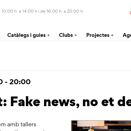
 10:00 h. a 14:00 h i de 16:00 h. a 20:00 h.
Catàlegs i guies
Clubs
Projectes
Ag
0
-
20:00
t: Fake news, no et d
em amb tallers