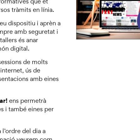
s formatives que et
sos tràmits en línia.
eu dispositiu i aprèn a
sempre amb seguretat i
tallers és anar
ón digital.
sessions de molts
internet, ús de
esentacions amb eines
ar!
ens permetrà
es i també eines per
 l’ordre del dia a
ormació veurem com