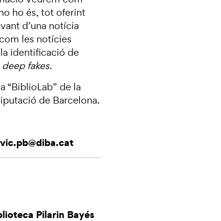
no ho és, tot oferint
avant d’una notícia
 com les notícies
 la identificació de
s
deep fakes.
a “BiblioLab” de la
Diputació de Barcelona.
.vic.pb@diba.cat
lioteca Pilarin Bayés