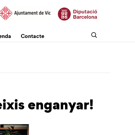
enda
Contacte
eixis enganyar!