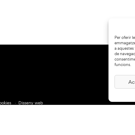
Per oferir 
emmagatzema
a aquestes
de navegaci
consentime
funcions.
Ac
ookies
Disseny web