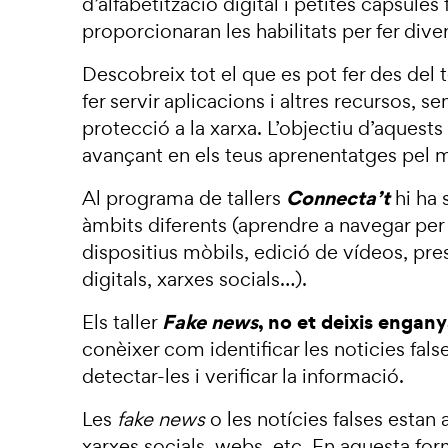
d’alfabetització digital i petites càpsule
proporcionaran les habilitats per fer diver
Descobreix tot el que es pot fer des del t
fer servir aplicacions i altres recursos, 
protecció a la xarxa. L’objectiu d’aquests 
avançant en els teus aprenentatges pel m
Connecta’t
Al programa de tallers
hi ha 
àmbits diferents (aprendre a navegar per 
dispositius mòbils, edició de vídeos, pr
digitals, xarxes socials…).
Fake news
, no et deixis engany
Els taller
conèixer com identificar les noticies fals
detectar-les i verificar la informació.
Les
fake news
o les notícies falses estan a
xarxes socials, webs, etc. En aquesta f