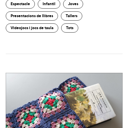
Espectacle
Infantil
Joves
Presentacions de llibres
Tallers
Videojocs i jocs de taula
Tots