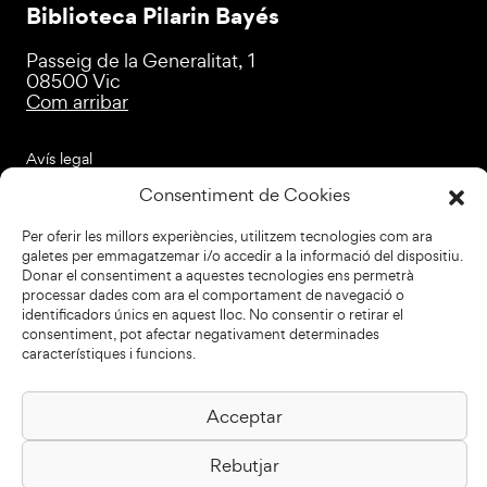
Biblioteca Pilarin Bayés
Passeig de la Generalitat, 1
08500 Vic
Com arribar
Avís legal
Política de privacitat
Política de cookies
Consentiment de Cookies
Disseny web
Per oferir les millors experiències, utilitzem tecnologies com ara
galetes per emmagatzemar i/o accedir a la informació del dispositiu.
+34 93 883 33 25
Donar el consentiment a aquestes tecnologies ens permetrà
processar dades com ara el comportament de navegació o
Col·laboradors:
identificadors únics en aquest lloc. No consentir o retirar el
consentiment, pot afectar negativament determinades
característiques i funcions.
Acceptar
Subscriu-te al newsletter
Rebutjar